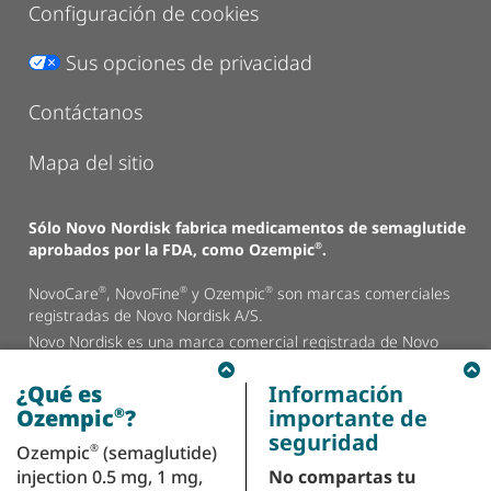
Configuración de cookies
Sus opciones de privacidad
Contáctanos
Mapa del sitio
Sólo Novo Nordisk fabrica medicamentos de semaglutide
aprobados por la FDA, como Ozempic
.
®
NovoCare
, NovoFine
y Ozempic
son marcas comerciales
®
®
®
registradas de Novo Nordisk A/S.
Novo Nordisk es una marca comercial registrada de Novo
Nordisk A/S.
Todas las demás marcas comerciales, registradas o no
¿Qué es
Información
registradas, son propiedad de sus respectivos dueños.
®
Ozempic
?
importante de
seguridad
Ozempic
(semaglutide)
®
© 2026 Novo Nordisk Todos los derechos reservados.
injection 0.5 mg, 1 mg,
No compartas tu
US26OZM00265 marzo de 2026